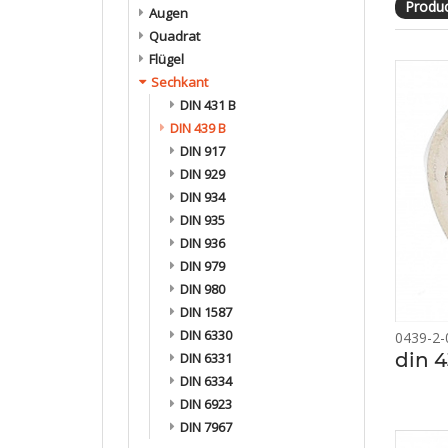
Produc
Augen
Quadrat
Flügel
Sechkant
DIN 431 B
DIN 439 B
DIN 917
DIN 929
DIN 934
DIN 935
DIN 936
DIN 979
DIN 980
DIN 1587
DIN 6330
0439-2-
din 
DIN 6331
DIN 6334
DIN 6923
DIN 7967