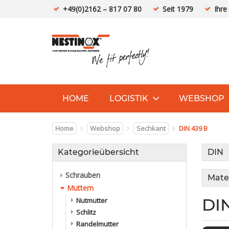
+49(0)2162 – 817 07 80
Seit 1979
Ihre
HOME
LOGISTIK
WEBSHOP
Home
Webshop
Sechkant
DIN 439 B
Kategorieübersicht
DIN
Schrauben
Mater
Muttern
DI
Nutmutter
Schlitz
Randelmutter