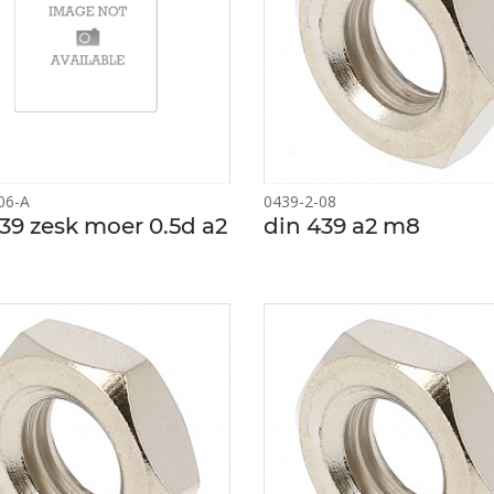
06-A
0439-2-08
39 zesk moer 0.5d a2
din 439 a2 m8