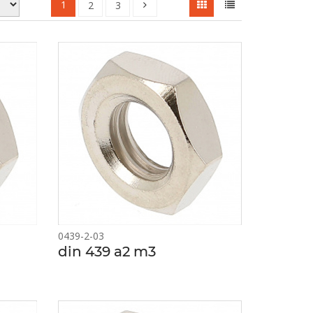
1
2
3
0439-2-03
din 439 a2 m3