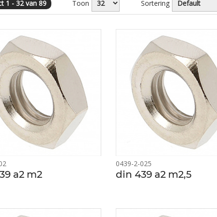
t 1 - 32 van 89
Toon
Sortering
02
0439-2-025
439 a2 m2
din 439 a2 m2,5