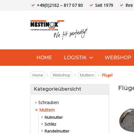
+49(0)2162 – 817 07 80
Seit 1979
Ihre
HOME
LOGISTIK
WEBSHOP
Home
Webshop
Muttern
Flügel
Flüg
Kategorieübersicht
Schrauben
Muttern
Nutmutter
Schlitz
Randelmutter